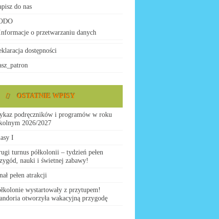
pisz do nas
ODO
Informacje o przetwarzaniu danych
klaracja dostępności
sz_patron
OSTATNIE WPISY
ykaz podręczników i programów w roku
zkolnym 2026/2027
asy I
ugi turnus półkolonii – tydzień pełen
zygód, nauki i świetnej zabawy!
nał pełen atrakcji
łkolonie wystartowały z przytupem!
ndoria otworzyła wakacyjną przygodę