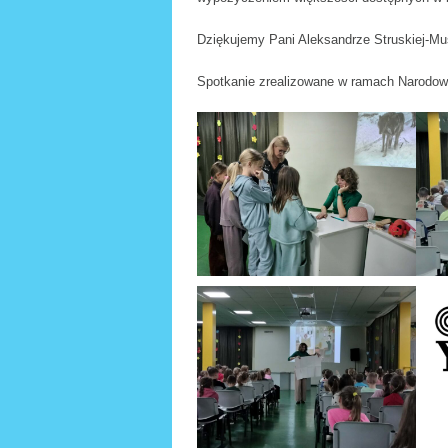
Dziękujemy Pani Aleksandrze Struskiej-Musi
Spotkanie zrealizowane w ramach Narodow