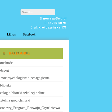
nowasp@wp.pl
62 735-60-91
ul. Krotoszyńska 171
Librus
Facebook
KATEGORIE
tualności
edagog
moc psychologiczno-pedagogiczna
blioteka
talog biblioteki szkolnej online
ytelnia spod chmurki
arodowy_Program_Rozwoju_Czytelnictwa