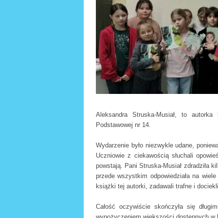
Telewizja szkoln
Pedagog
Biblioteka
Chór
Kółko chemiczne
ZHP
Główka pracuje
Aleksandra Struska-Musiał, to autorka 
Podstawowej nr 14.
Egzamin ósmokla
Wydarzenie było niezwykle udane, poniew
Uczniowie z ciekawością słuchali opowieś
powstają. Pani Struska-Musiał zdradziła ki
przede wszystkim odpowiedziała na wiele 
książki tej autorki, zadawali trafne i dociek
Całość oczywiście skończyła się długi
wypożyczeniem większości dostępnych w bib