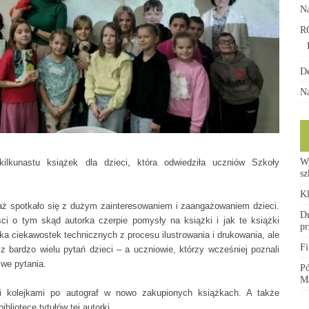
Na
a
R
De
Na
W
kilkunastu książek dla dzieci, która odwiedziła uczniów Szkoły
s
sisty
Kl
aż spotkało się z dużym zainteresowaniem i zaangażowaniem dzieci.
Dr
ci o tym skąd autorka czerpie pomysły na książki i jak te książki
pr
lka ciekawostek technicznych z procesu ilustrowania i drukowania, ale
Fi
z bardzo wielu pytań dzieci – a uczniowie, którzy wcześniej poznali
liwe pytania.
Pó
Ma
mi kolejkami po autograf w nowo zakupionych książkach. A także
liotece tytułów tej autorki.