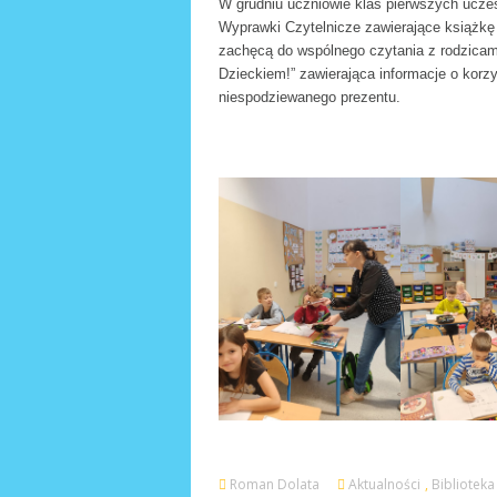
W grudniu uczniowie klas pierwszych uczest
Wyprawki Czytelnicze zawierające książkę
zachęcą do wspólnego czytania z rodzicam
Dzieckiem!” zawierająca informacje o korz
niespodziewanego prezentu.
Roman Dolata
Aktualności
,
Biblioteka