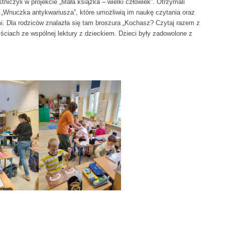
niczyli w projekcie „Mała książka – wielki człowiek”. Otrzymali
 „Wnuczka antykwariusza”, które umożliwią im naukę czytania oraz
i. Dla rodziców znalazła się tam broszura „Kochasz? Czytaj razem z
yściach ze wspólnej lektury z dzieckiem. Dzieci były zadowolone z