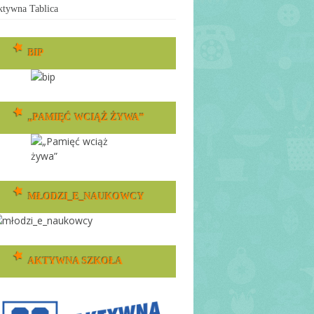
tywna Tablica
BIP
„PAMIĘĆ WCIĄŻ ŻYWA”
MŁODZI_E_NAUKOWCY
AKTYWNA SZKOŁA