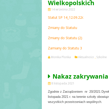
Wielkopolskich
Telewizja szkoln
14 września 2022
Pedagog
Statut SP 14_12.09.22r.
Biblioteka
Zmiany do Statutu
Chór
Zmiany do Statutu (2)
Kółko chemiczn
ZHP
Zamiany do Statutu 3
Główka pracuje
Monika Plonka
Aktualności
,
Szkolne
Egzamin ósmokl
Nakaz zakrywania u
8 listopada 2021
Zgodnie z Zarządzeniem nr 20/2021 Dyrekt
listopada 2021 r. na terenie szkoły obowi
wszystkich przestrzeniach wspólnych.