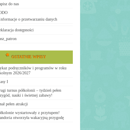
pisz do nas
ODO
Informacje o przetwarzaniu danych
klaracja dostępności
sz_patron
OSTATNIE WPISY
ykaz podręczników i programów w roku
zkolnym 2026/2027
asy I
ugi turnus półkolonii – tydzień pełen
zygód, nauki i świetnej zabawy!
nał pełen atrakcji
łkolonie wystartowały z przytupem!
ndoria otworzyła wakacyjną przygodę