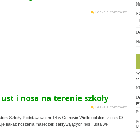
Na
a
Leave a comment
R
De
Na
e
W
s
asisty
Kl
st i nosa na terenie szkoły
Dr
pr
Leave a comment
Fi
ora Szkoły Podstawowej nr 14 w Ostrowie Wielkopolskim z dnia 03
Pó
ązuje nakaz noszenia maseczek zakrywających nos i usta we
Ma