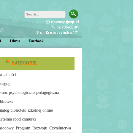
nowasp@wp.pl
62 735-60-91
ul. Krotoszyńska 171
i
Librus
Facebook
KATEGORIE
tualności
edagog
moc psychologiczno-pedagogiczna
blioteka
talog biblioteki szkolnej online
ytelnia spod chmurki
arodowy_Program_Rozwoju_Czytelnictwa