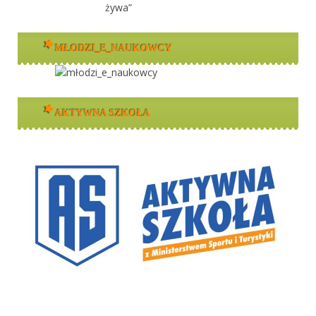
MŁODZI_E_NAUKOWCY
AKTYWNA SZKOŁA