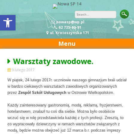
Skip to content
Open toolbar
nowasp@wp.pl
62 735-60-91
ul. Krotoszyńska 171
Menu
Warsztaty zawodowe.
9 lutego 2017
W piątek, 24 lutego 2017r. uczniowie naszego gimnazjum brali udział
w bardzo ciekawych warsztatach zawodowych organizowanych
przez
Zespół Szkół Usługowych
w Ostrowie Wielkopolskim.
Każdy zainteresowany gastronomią, modą, reklamą, fryzjerstwem,
hotelarstwem, znalazł tu coś dla siebie. Można było osobiście
wczuć się w rolę przedstawiciela każdej z tych profesji. Zresztą, to
co wypracowały dziewczyny w ramach warsztatów związanych z
modą, będzie można obejrzeć już 12 marca b.r. podczas imprezy