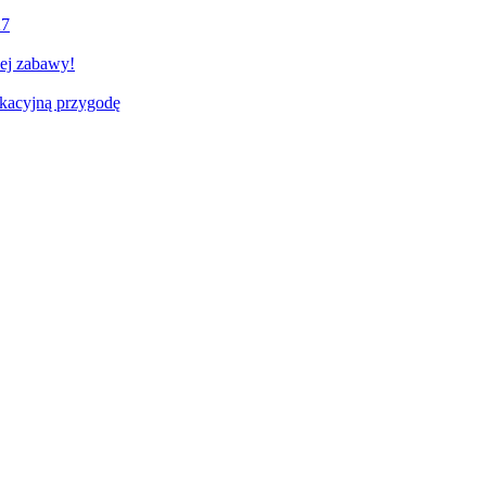
27
nej zabawy!
akacyjną przygodę