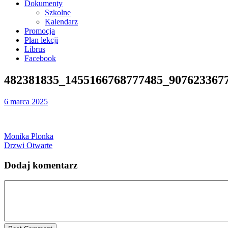
Dokumenty
Szkolne
Kalendarz
Promocja
Plan lekcji
Librus
Facebook
482381835_1455166768777485_907623367
6 marca 2025
Monika Plonka
Drzwi Otwarte
Dodaj komentarz