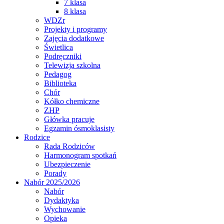
7 klasa
8 klasa
WDZr
Projekty i programy
Zajęcia dodatkowe
Świetlica
Podręczniki
Telewizja szkolna
Pedagog
Biblioteka
Chór
Kółko chemiczne
ZHP
Główka pracuje
Egzamin ósmoklasisty
Rodzice
Rada Rodziców
Harmonogram spotkań
Ubezpieczenie
Porady
Nabór 2025/2026
Nabór
Dydaktyka
Wychowanie
Opieka