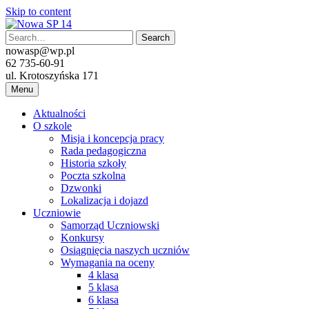
Skip to content
nowasp@wp.pl
62 735-60-91
ul. Krotoszyńska 171
Menu
Aktualności
O szkole
Misja i koncepcja pracy
Rada pedagogiczna
Historia szkoły
Poczta szkolna
Dzwonki
Lokalizacja i dojazd
Uczniowie
Samorząd Uczniowski
Konkursy
Osiągnięcia naszych uczniów
Wymagania na oceny
4 klasa
5 klasa
6 klasa