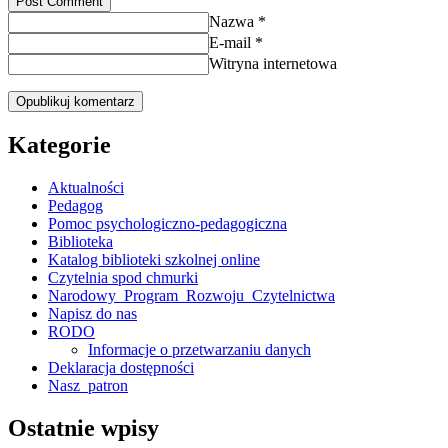
Post Comment
Nazwa *
E-mail *
Witryna internetowa
Kategorie
Aktualności
Pedagog
Pomoc psychologiczno-pedagogiczna
Biblioteka
Katalog biblioteki szkolnej online
Czytelnia spod chmurki
Narodowy_Program_Rozwoju_Czytelnictwa
Napisz do nas
RODO
Informacje o przetwarzaniu danych
Deklaracja dostępności
Nasz_patron
Ostatnie wpisy