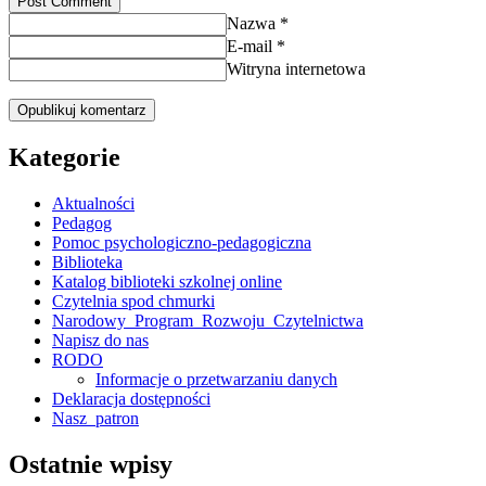
Post Comment
Nazwa *
E-mail *
Witryna internetowa
Kategorie
Aktualności
Pedagog
Pomoc psychologiczno-pedagogiczna
Biblioteka
Katalog biblioteki szkolnej online
Czytelnia spod chmurki
Narodowy_Program_Rozwoju_Czytelnictwa
Napisz do nas
RODO
Informacje o przetwarzaniu danych
Deklaracja dostępności
Nasz_patron
Ostatnie wpisy