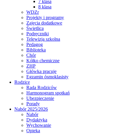
7 klasa
8 klasa
WDZr
Projekty i programy
Zajęcia dodatkowe
Świetlica
Podręczniki
Telewizja szkolna
Pedagog
Biblioteka
Chór
Kółko chemiczne
ZHP
Główka pracuje
Egzamin ósmoklasisty
Rodzice
Rada Rodziców
Harmonogram spotkań
Ubezpieczenie
Porady
Nabór 2025/2026
Nabór
Dydaktyka
Wychowanie
Opieka