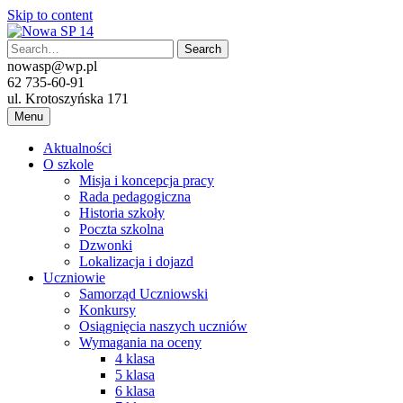
Skip to content
nowasp@wp.pl
62 735-60-91
ul. Krotoszyńska 171
Menu
Aktualności
O szkole
Misja i koncepcja pracy
Rada pedagogiczna
Historia szkoły
Poczta szkolna
Dzwonki
Lokalizacja i dojazd
Uczniowie
Samorząd Uczniowski
Konkursy
Osiągnięcia naszych uczniów
Wymagania na oceny
4 klasa
5 klasa
6 klasa