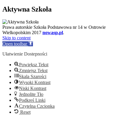
Aktywna Szkoła
Prawa autorskie Szkoła Podstawowa nr 14
w Ostrowie
Wielkopolskim 2017
nowasp.pl
.
Skip to content
Open toolbar
Ułatwienie Dostepności
Powiększ Tekst
Zmniejsz Tekst
Skala Szarości
Wysoki Kontrast
Niski Kontrast
Jednolite Tło
Podkreś Linki
Czytelna Czcionka
Reset