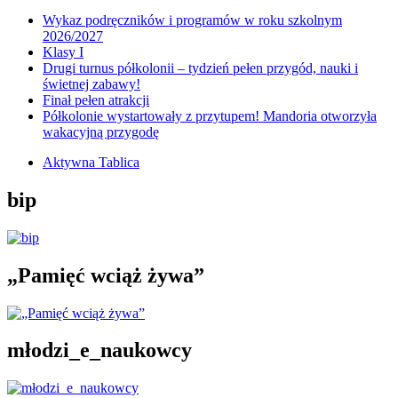
Wykaz podręczników i programów w roku szkolnym
2026/2027
Klasy I
Drugi turnus półkolonii – tydzień pełen przygód, nauki i
świetnej zabawy!
Finał pełen atrakcji
Półkolonie wystartowały z przytupem! Mandoria otworzyła
wakacyjną przygodę
Aktywna Tablica
bip
„Pamięć wciąż żywa”
młodzi_e_naukowcy